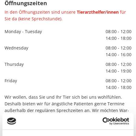
Öff­nungs­zei­ten
In den Öff­nungs­zei­ten sind un­se­re
Tier­arzt­hel­fe­r/in­nen
für
Sie da (keine Sprech­stun­de).
Monday - Tuesday
08:00 - 12:00
14:00 - 18:00
Wednesday
08:00 - 12:00
14:00 - 16:00
Thursday
08:00 - 12:00
14:00 - 19:00
Friday
08:00 - 12:00
14:00 - 18:00
Wir wollen, dass Sie und Ihr Tier sich bei uns wohlfühlen.
Des­halb bie­ten wir für ängst­li­che Pa­ti­en­ten gerne Ter­mi­ne
au­ßer­halb der re­gu­lä­ren Sprech­zei­ten an. Wir möchten War­
te­zei­ten und un­nö­ti­gen Stress für Ihr Tier ver­meiden.
Spe­zi­el­le Ter­mi­ne wie Ope­ra­tio­nen und Zahn­be­hand­lun­gen
etc. legen wir au­ßer­halb der nor­ma­len Sprech­zei­ten. So kön­