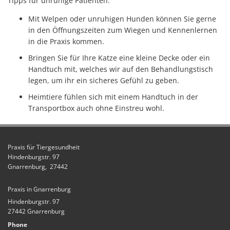
Tipps für un­ru­hi­ge Pa­ti­en­ten:
Mit Wel­pen oder unruhigen Hunden kön­nen Sie gerne
in den Öff­nungs­zei­ten zum Wie­gen und Ken­nen­ler­nen
in die Pra­xis kom­men.
Brin­gen Sie für Ihre Katze eine klei­ne Decke oder ein
Hand­tuch mit, welches wir auf den Be­hand­lungs­tisch
legen, um ihr ein si­che­res Ge­fühl zu geben.
Heimtiere fühlen sich mit einem Handtuch in der
Transportbox auch ohne Einstreu wohl.
Praxis für Tiergesundheit
Hindenburgstr. 97
Gnarrenburg,
27442
Praxis in Gnarrenburg
Hindenburgstr. 97
27442 Gnarrenburg
Phone