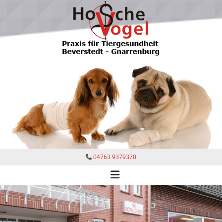
04763 9379370
