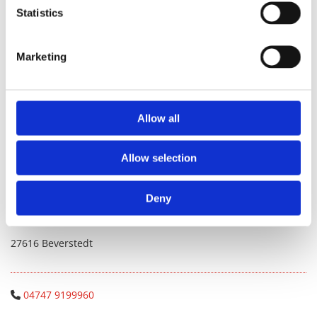
Accept cookies
Statistics
Marketing
Allow all
Allow selection
Praxis in Beverstedt
Praxis für Tiergesundheit
Deny
Feldhofplatz 4
27616 Beverstedt
04747 9199960
