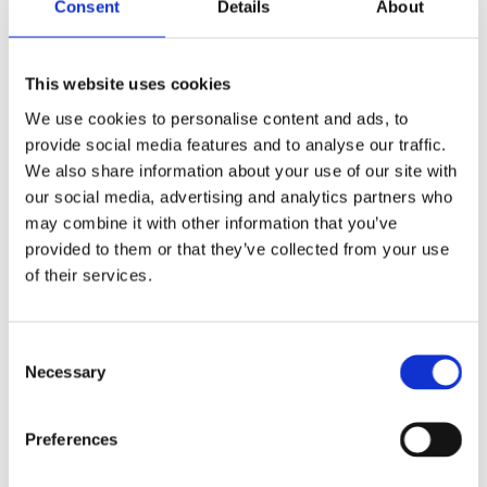
Consent
Details
About
nen wir uns be­son­ders viel Zeit für Sie und Ihr Tier neh­men.
Ver­ein­ba­ren Sie hier­für bitte einen ge­son­der­ten Ter­min.
Tipps für un­ru­hi­ge Pa­ti­en­ten:
This website uses cookies
We use cookies to personalise content and ads, to
Mit Wel­pen oder unruhigen Hunden kön­nen Sie gerne
provide social media features and to analyse our traffic.
in den Öff­nungs­zei­ten zum Wie­gen und Ken­nen­ler­nen
in die Pra­xis kom­men.
We also share information about your use of our site with
our social media, advertising and analytics partners who
Brin­gen Sie für Ihre Katze eine klei­ne Decke oder ein
may combine it with other information that you’ve
Hand­tuch mit, welches wir auf den Be­hand­lungs­tisch
provided to them or that they’ve collected from your use
legen, um ihr ein si­che­res Ge­fühl zu geben.
of their services.
Heimtiere fühlen sich mit einem Handtuch in der
Transportbox auch ohne Einstreu wohl.
Consent
Necessary
Selection
Preferences
Please accept marketing cookies to view this
map.