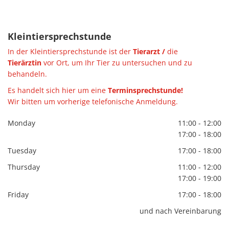
Klein­tier­sprech­stun­de
In der Klein­tier­sprech­stun­de ist der
Tier­arzt /
die
Tier­ärz­tin
vor Ort, um Ihr Tier zu un­ter­su­chen und zu
be­han­deln.
Es han­delt sich hier um eine
Ter­min­sprech­stun­de!
Wir bit­ten um vor­he­ri­ge te­le­fo­ni­sche An­mel­dung.
Monday
11:00 - 12:00
17:00 - 18:00
Tuesday
17:00 - 18:00
Thursday
11:00 - 12:00
17:00 - 19:00
Friday
17:00 - 18:00
und nach Vereinbarung