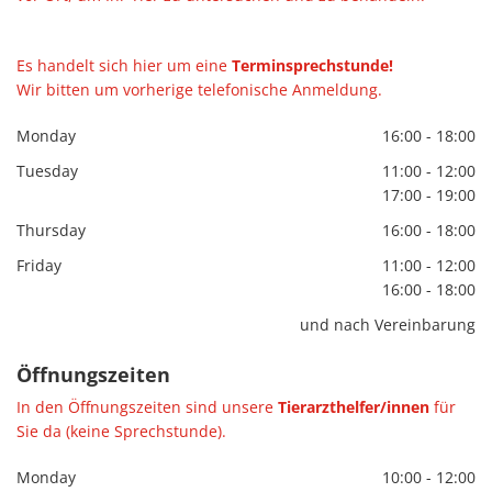
Es han­delt sich hier um eine
Ter­min­sprech­stun­de!
Wir bit­ten um vor­he­ri­ge te­le­fo­ni­sche An­mel­dung.
Monday
16:00 - 18:00
Tuesday
11:00 - 12:00
17:00 - 19:00
Thursday
16:00 - 18:00
Friday
11:00 - 12:00
16:00 - 18:00
und nach Vereinbarung
Öff­nungs­zei­ten
In den Öff­nungs­zei­ten sind un­se­re
Tier­arzt­hel­fe­r/in­nen
für
Sie da (keine Sprech­stun­de).
Monday
10:00 - 12:00