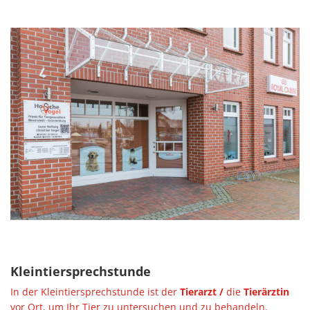
Klein­tier­sprech­stun­de
In der Klein­tier­sprech­stun­de ist der
Tier­arzt /
die
Tier­ärz­tin
vor Ort, um Ihr Tier zu un­ter­su­chen und zu be­han­deln.