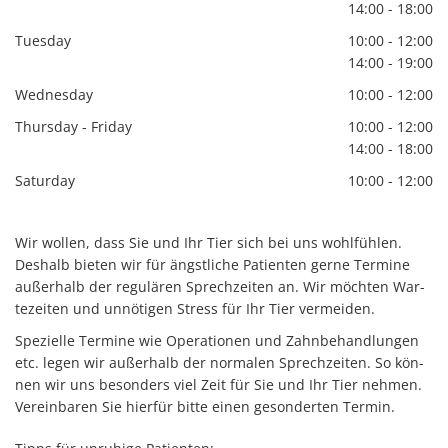
14:00 - 18:00
Tuesday
10:00 - 12:00
14:00 - 19:00
Wednesday
10:00 - 12:00
Thursday - Friday
10:00 - 12:00
14:00 - 18:00
Saturday
10:00 - 12:00
Wir wol­len, dass Sie und Ihr Tier sich bei uns wohl­füh­len.
Des­halb bie­ten wir für ängst­li­che Pa­ti­en­ten gerne Ter­mi­ne
au­ßer­halb der re­gu­lä­ren Sprech­zei­ten an. Wir möch­ten War­
te­zei­ten und un­nö­ti­gen Stress für Ihr Tier ver­meiden.
Spe­zi­el­le Ter­mi­ne wie Ope­ra­tio­nen und Zahn­be­hand­lun­gen
etc. legen wir au­ßer­halb der nor­ma­len Sprech­zei­ten. So kön­
nen wir uns be­son­ders viel Zeit für Sie und Ihr Tier neh­men.
Ver­ein­ba­ren Sie hier­für bitte einen ge­son­der­ten Ter­min.