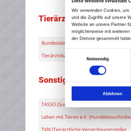
Diese Webseite verwendet 
Wir verwenden Cookies, um I
Tierärztekammern
und die Zugriffe auf unsere 
Website an unsere Partner fü
möglicherweise mit weiteren
der Dienste gesammelt habe
Bundestierärztekammer
Einwilligungsauswahl
Tierärztekammer Niedersachsen
Notwendig
Sonstige Links
Ablehnen
TASSO (Suche und Rückermittlung entla
Leben mit Tieren e.V. (Hundebesuchsdie
TVN (Tierärztliche Verrechnungsstelle)