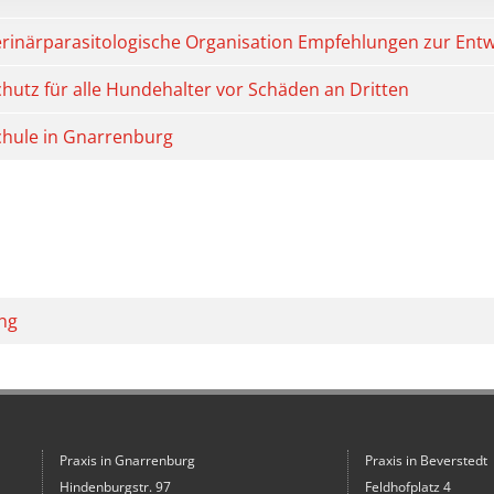
erinärparasitologische Organisation Empfehlungen zur E
Schutz für alle Hundehalter vor Schäden an Dritten
ule in Gnarrenburg
ng
Praxis in Gnarrenburg
Praxis in Beverstedt
Hindenburgstr. 97
Feldhofplatz 4