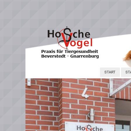
START
ST